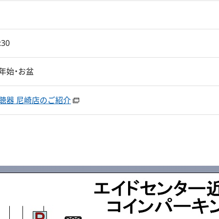
30
年始・お盆
聴器 尼崎店のご紹介