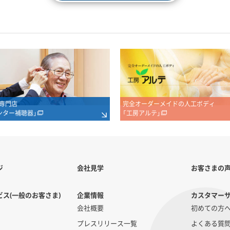
専門店
完全オーダーメイドの人工ボディ
ンター補聴器」
「工房アルテ」
ジ
会社見学
お客さまの
ス(一般のお客さま)
企業情報
カスタマー
会社概要
初めての方
プレスリリース一覧
よくある質