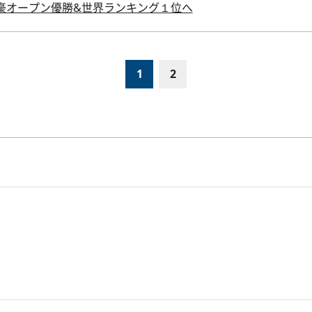
豪オープン優勝&世界ランキング１位へ
1
2