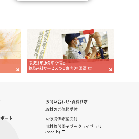
假肢矫形服务中心信息
義肢来社サービスのご案内【中国語】
声
お問い合わせ・資料請求
取材のご依頼受付
サポート
画像提供希望受付
へ
川村義肢電子ブックライブラリ
(meclib)
問