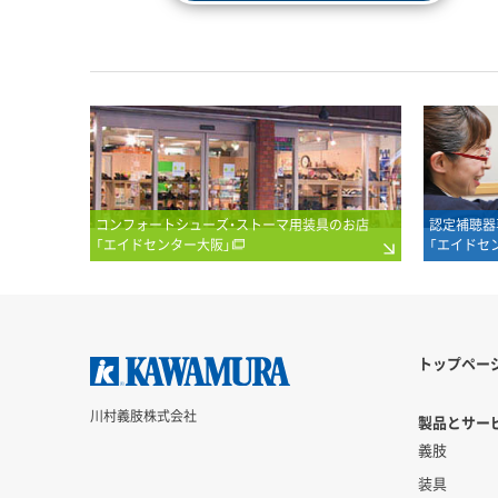
コンフォートシューズ・ストーマ用装具のお店
認定補聴器
「エイドセンター大阪」
「エイドセ
トップペー
川村義肢株式会社
製品とサービ
義肢
装具