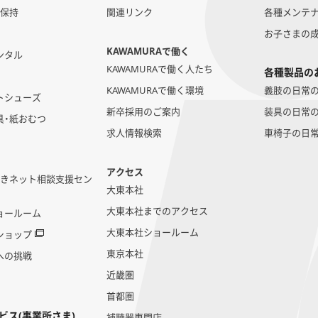
勢保持
関連リンク
各種メンテ
お子さまの
KAWAMURAで働く
ンタル
KAWAMURAで働く人たち
各種製品の
KAWAMURAで働く環境
義肢の日常
トシューズ
新卒採用のご案内
装具の日常
具・紙おむつ
求人情報検索
車椅子の日
アクセス
いきネット相談支援セン
大東本社
大東本社までのアクセス
ョールーム
大東本社ショールーム
ショップ
東京本社
への挑戦
近畿圏
首都圏
ビス(事業所さま)
補聴器専門店