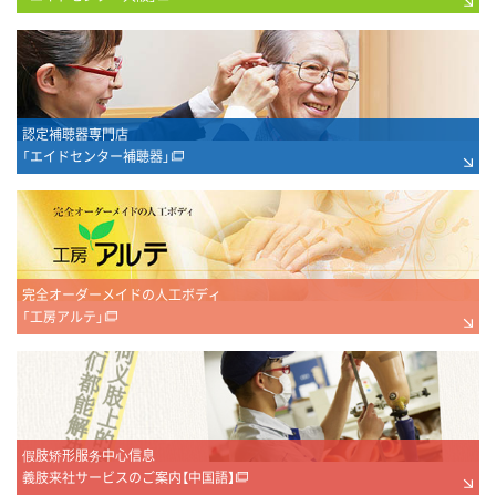
認定補聴器専門店
「エイドセンター補聴器」
完全オーダーメイドの人工ボディ
「工房アルテ」
假肢矫形服务中心信息
義肢来社サービスのご案内【中国語】