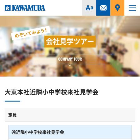
のぞいてみよう！
会社見学ツアー
COMPANY TOUR
大東本社近隣小中学校来社見学会
定員
④近隣小中学校来社見学会