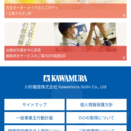
完全オーダーメイドの人工ボディ
「工房アルテ」
假肢矫形服务中心信息
義肢来社サービスのご案内【中国語】
川村義肢株式会社 Kawamura Gishi Co., Ltd
サイトマップ
個人情報保護方針
一般事業主行動計画
ISOの取得について
健康経営優良法人認定につい
ご利用環境について