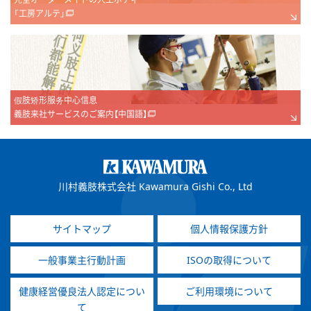
「工房アルテ」
假肢矫形服务中心信息
義肢来社サービスのご案内【中国語】
川村義肢株式会社 Kawamura Gishi Co., Ltd
サイトマップ
個人情報保護方針
一般事業主行動計画
ISOの取得について
健康経営優良法人認定につい
ご利用環境について
て