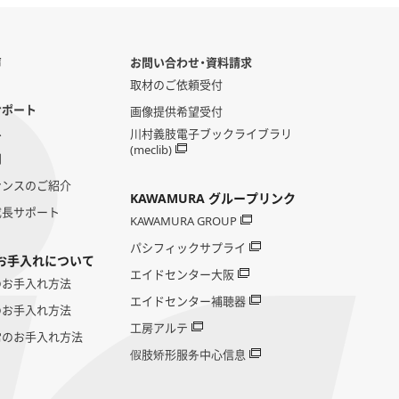
声
お問い合わせ・資料請求
取材のご依頼受付
サポート
画像提供希望受付
へ
川村義肢電子ブックライブラリ
(meclib)
問
ナンスのご紹介
KAWAMURA グループリンク
成長サポート
KAWAMURA GROUP
パシフィックサプライ
お手入れについて
エイドセンター大阪
のお手入れ方法
エイドセンター補聴器
のお手入れ方法
工房アルテ
常のお手入れ方法
假肢矫形服务中心信息