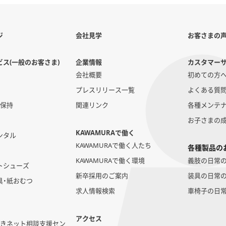
ジ
会社見学
お客さまの
ス(一般のお客さま)
企業情報
カスタマー
会社概要
初めての方
プレスリリース一覧
よくある質
勢保持
関連リンク
各種メンテ
お子さまの
KAWAMURAで働く
ンタル
KAWAMURAで働く人たち
各種製品の
KAWAMURAで働く環境
義肢の日常
トシューズ
新卒採用のご案内
装具の日常
具・紙おむつ
求人情報検索
車椅子の日
アクセス
いきネット相談支援セン