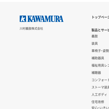
トップペー
川村義肢株式会社
製品とサービ
義肢
装具
車椅子・姿
補助器具
福祉用具レ
補聴器
コンフォー
ストーマ装
人工ボディ
住宅改修
安心・いき