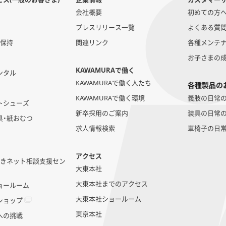
会社概要
初めての方
プレスリリース一覧
よくある質
勢保持
関連リンク
各種メンテ
お子さまの
KAWAMURAで働く
ンタル
KAWAMURAで働く人たち
各種製品の
KAWAMURAで働く環境
義肢の日常
トシューズ
新卒採用のご案内
装具の日常
具・紙おむつ
求人情報検索
車椅子の日
アクセス
いきネット相談支援セン
大東本社
大東本社までのアクセス
ョールーム
大東本社ショールーム
ショップ
東京本社
への挑戦