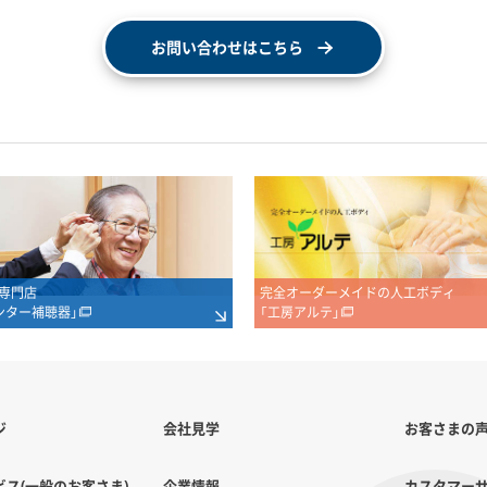
お問い合わせはこちら
専門店
完全オーダーメイドの人工ボディ
ンター補聴器」
「工房アルテ」
ジ
会社見学
お客さまの
ス(一般のお客さま)
企業情報
カスタマー