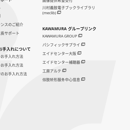
画像提供希望受付
へ
川村義肢電子ブックライブラリ
(meclib)
問
ナンスのご紹介
KAWAMURA グループリンク
成長サポート
KAWAMURA GROUP
パシフィックサプライ
お手入れについて
エイドセンター大阪
のお手入れ方法
エイドセンター補聴器
のお手入れ方法
工房アルテ
常のお手入れ方法
假肢矫形服务中心信息