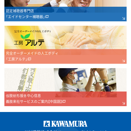
認定補聴器専門店
「エイドセンター補聴器」
完全オーダーメイドの人工ボディ
「工房アルテ」
假肢矫形服务中心信息
義肢来社サービスのご案内【中国語】