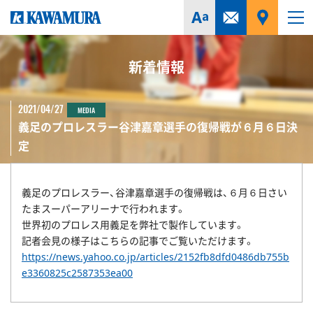
新着情報
2021/04/27
MEDIA
義足のプロレスラー谷津嘉章選手の復帰戦が６月６日決
定
義足のプロレスラー、谷津嘉章選手の復帰戦は、６月６日さい
たまスーパーアリーナで行われます。
世界初のプロレス用義足を弊社で製作しています。
記者会見の様子はこちらの記事でご覧いただけます。
https://news.yahoo.co.jp/articles/2152fb8dfd0486db755b
e3360825c2587353ea00