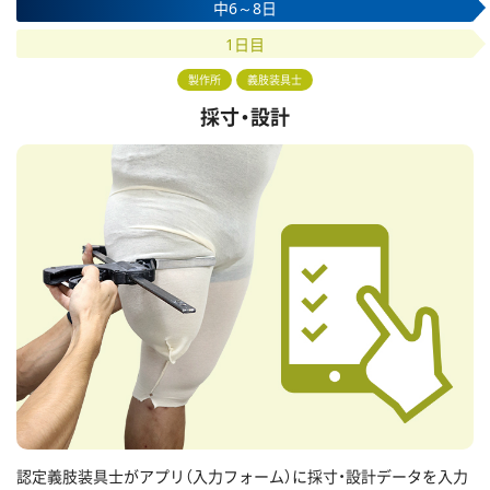
中6～8日
1日目
製作所
義肢装具士
採寸・設計
認定義肢装具士がアプリ（入力フォーム）に採寸・設計データを入力