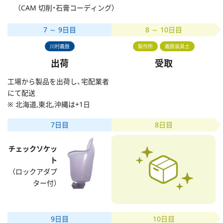
（CAM 切削・石膏コーディング）
7 ～ 9日目
8 ～ 10日目
川村義肢
製作所
義肢装具士
出荷
受取
工場から製品を出荷し、宅配業者
にて配送
※ 北海道,東北,沖縄は+1日
7日目
8日目
チェックソケッ
ト
（ロックアダプ
ター付）
9日目
10日目