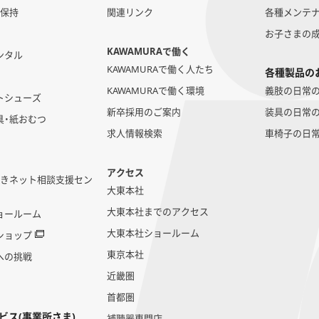
勢保持
関連リンク
各種メンテ
お子さまの
KAWAMURAで働く
ンタル
KAWAMURAで働く人たち
各種製品の
KAWAMURAで働く環境
義肢の日常
トシューズ
新卒採用のご案内
装具の日常
具・紙おむつ
求人情報検索
車椅子の日
アクセス
いきネット相談支援セン
大東本社
大東本社までのアクセス
ョールーム
大東本社ショールーム
ショップ
東京本社
への挑戦
近畿圏
首都圏
ビス(事業所さま)
補聴器専門店