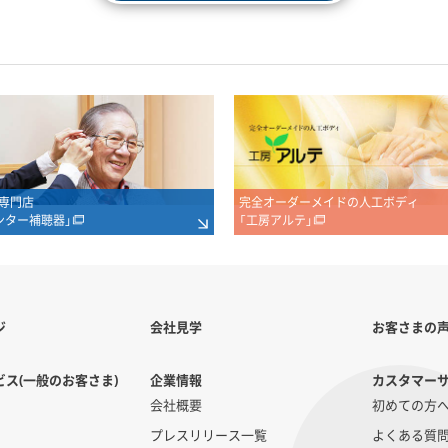
専門店
完全オーダーメイドの人工ボディ
ンター補聴器」
「工房アルテ」
ジ
会社見学
お客さまの
ス(一般のお客さま)
企業情報
カスタマー
会社概要
初めての方
プレスリリース一覧
よくある質