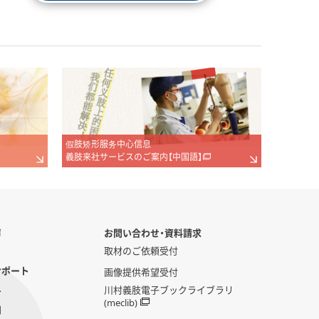
假肢矫形服务中心信息
義肢来社サービスのご案内【中国語】
声
お問い合わせ・資料請求
取材のご依頼受付
サポート
画像提供希望受付
へ
川村義肢電子ブックライブラリ
(meclib)
問