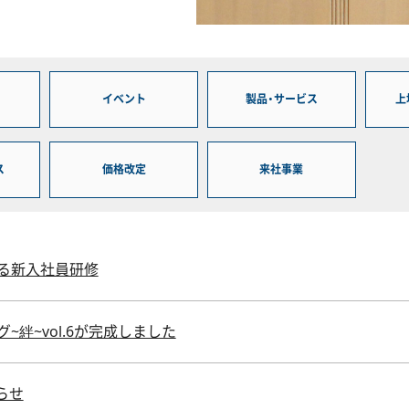
イベント
製品・サービス
上
ス
価格改定
来社事業
る新入社員研修
~絆~vol.6が完成しました
らせ