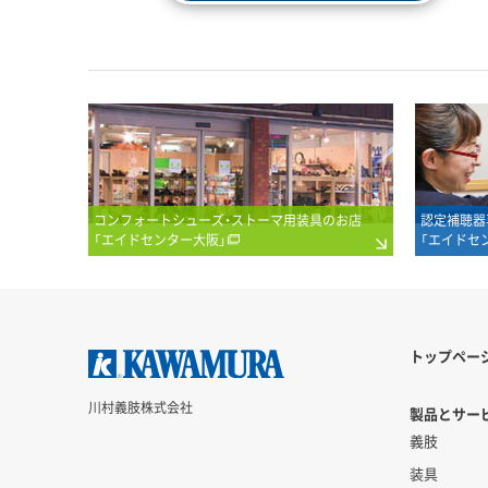
コンフォートシューズ・ストーマ用装具のお店
認定補聴器
「エイドセンター大阪」
「エイドセ
トップペー
川村義肢株式会社
製品とサービ
義肢
装具