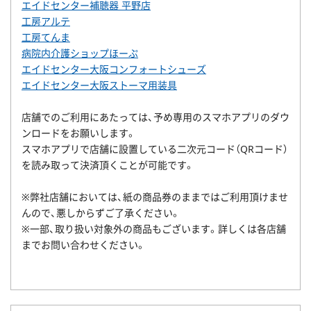
エイドセンター補聴器
平野
店
工房アル
テ
工房てん
ま
病院内介護ショップほー
ぷ
エイドセンター大阪コンフォートシュー
ズ
エイドセンター大阪ストーマ用装
具
店舗でのご利用にあたっては、予め専用のスマホアプリのダウ
ンロードをお願いします。
スマホアプリで店舗に設置している二次元コード（
QRコード）
を読み取って決済頂くことが可能です。
※弊社店舗においては、紙の商品券のままではご利用頂けませ
んので、悪しからずご了承ください。
※
一部、取り扱い対象外の商品もございます。詳しくは各店舗
までお問い合わせください。