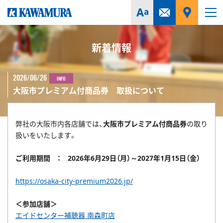
新着情報
2026/06/26
INFO
大阪市プレミアム付商品券 取扱について
弊社の大阪市内各店舗では、
大阪市プレミアム付商品券
の取り
扱いをいたします。
ご利用期間 ：
2026
年6
月29
日（月）～
2027
年1
月15
日（金）
https://osaka-city-premium2026.jp/
＜参加店舗＞
エイドセンター補聴器
南森町
店