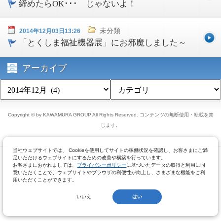
締めたらOK･･･ じゃないよ！
未分類
2014年12月03日13:26
「とくしま福祉機器展」にお邪魔しました～
アーカイブ
Copyright © by KAWAMURA GROUP All Rights Reserved. コンテンツの無断使用・転載を禁
じます。
当社ウェブサイトでは、 Cookieを使用してサイトの稼働状況を確認し、お客さまにご満
足いただけるウェブサイトにするための改善や構築を行っています。
お客さまにおかれましては、
プライバシーポリシー
に基づいたデータの取得と利用に同
意いただくことで、ウェブサイトやブラウザの利便性が向上し、さまざまな機能をご利
用いただくことができます。
いいえ
はい